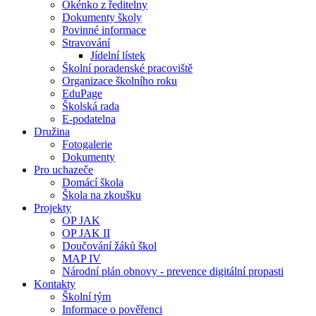
Okénko z ředitelny
Dokumenty školy
Povinné informace
Stravování
Jídelní lístek
Školní poradenské pracoviště
Organizace školního roku
EduPage
Školská rada
E-podatelna
Družina
Fotogalerie
Dokumenty
Pro uchazeče
Domácí škola
Škola na zkoušku
Projekty
OP JAK
OP JAK II
Doučování žáků škol
MAP IV
Národní plán obnovy - prevence digitální propasti
Kontakty
Školní tým
Informace o pověřenci