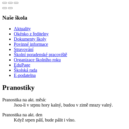
Naše škola
Aktuality
Okénko z ředitelny
Dokumenty školy
Povinné informace
Stravování
Školní poradenské pracoviště
Organizace školního roku
EduPage
Školská rada
E-podatelna
Pranostiky
Pranostika na akt. měsíc
Jsou-li v srpnu hory kalný, budou v zimě mrazy valný.
Pranostika na akt. den
Když srpen pálí, bude pálit i víno.