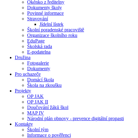
Okénko z ředitelny
Dokumenty školy
Povinné informace
Stravování
Jídelní lístek
Školní poradenské pracoviště
Organizace školního roku
EduPage
Školská rada
E-podatelna
Družina
Fotogalerie
Dokumenty
Pro uchazeče
Domácí škola
Škola na zkoušku
Projekty
OP JAK
OP JAK II
Doučování žáků škol
MAP IV
Národní plán obnovy - prevence digitální propasti
Kontakty
Školní tým
Informace o pověřenci