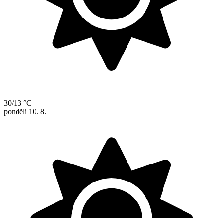
30/13 °C
pondělí
10. 8.