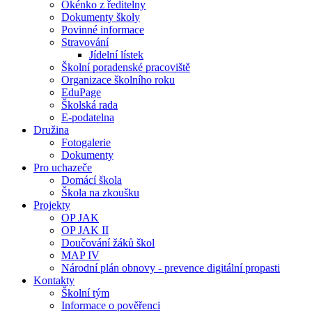
Okénko z ředitelny
Dokumenty školy
Povinné informace
Stravování
Jídelní lístek
Školní poradenské pracoviště
Organizace školního roku
EduPage
Školská rada
E-podatelna
Družina
Fotogalerie
Dokumenty
Pro uchazeče
Domácí škola
Škola na zkoušku
Projekty
OP JAK
OP JAK II
Doučování žáků škol
MAP IV
Národní plán obnovy - prevence digitální propasti
Kontakty
Školní tým
Informace o pověřenci