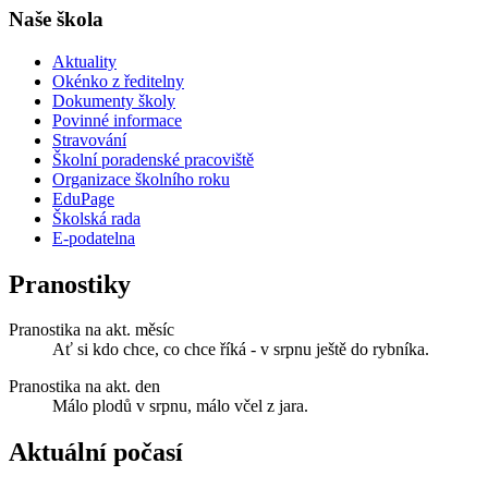
Naše škola
Aktuality
Okénko z ředitelny
Dokumenty školy
Povinné informace
Stravování
Školní poradenské pracoviště
Organizace školního roku
EduPage
Školská rada
E-podatelna
Pranostiky
Pranostika na akt. měsíc
Ať si kdo chce, co chce říká - v srpnu ještě do rybníka.
Pranostika na akt. den
Málo plodů v srpnu, málo včel z jara.
Aktuální počasí