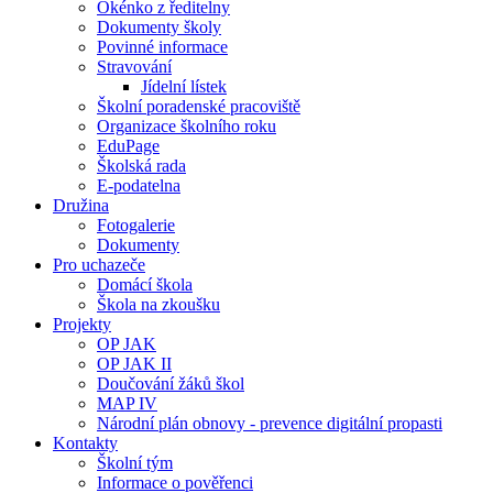
Okénko z ředitelny
Dokumenty školy
Povinné informace
Stravování
Jídelní lístek
Školní poradenské pracoviště
Organizace školního roku
EduPage
Školská rada
E-podatelna
Družina
Fotogalerie
Dokumenty
Pro uchazeče
Domácí škola
Škola na zkoušku
Projekty
OP JAK
OP JAK II
Doučování žáků škol
MAP IV
Národní plán obnovy - prevence digitální propasti
Kontakty
Školní tým
Informace o pověřenci