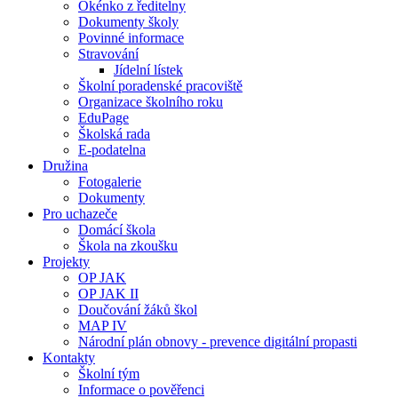
Okénko z ředitelny
Dokumenty školy
Povinné informace
Stravování
Jídelní lístek
Školní poradenské pracoviště
Organizace školního roku
EduPage
Školská rada
E-podatelna
Družina
Fotogalerie
Dokumenty
Pro uchazeče
Domácí škola
Škola na zkoušku
Projekty
OP JAK
OP JAK II
Doučování žáků škol
MAP IV
Národní plán obnovy - prevence digitální propasti
Kontakty
Školní tým
Informace o pověřenci