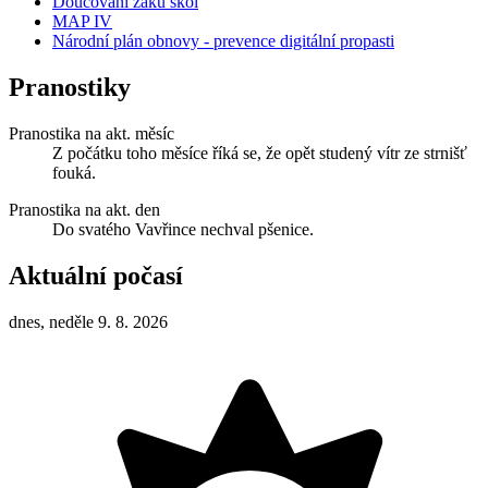
Doučování žáků škol
MAP IV
Národní plán obnovy - prevence digitální propasti
Pranostiky
Pranostika na akt. měsíc
Z počátku toho měsíce říká se, že opět studený vítr ze strnišť
fouká.
Pranostika na akt. den
Do svatého Vavřince nechval pšenice.
Aktuální počasí
dnes, neděle 9. 8. 2026