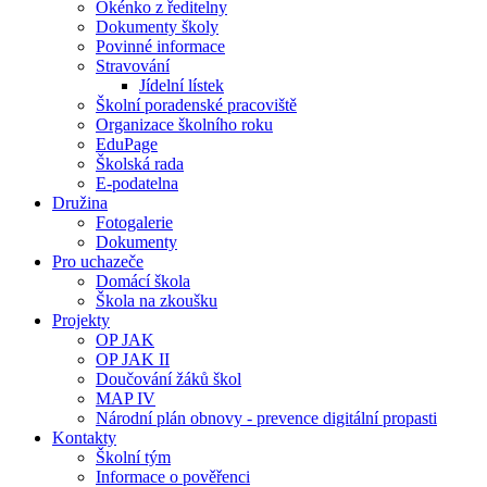
Okénko z ředitelny
Dokumenty školy
Povinné informace
Stravování
Jídelní lístek
Školní poradenské pracoviště
Organizace školního roku
EduPage
Školská rada
E-podatelna
Družina
Fotogalerie
Dokumenty
Pro uchazeče
Domácí škola
Škola na zkoušku
Projekty
OP JAK
OP JAK II
Doučování žáků škol
MAP IV
Národní plán obnovy - prevence digitální propasti
Kontakty
Školní tým
Informace o pověřenci