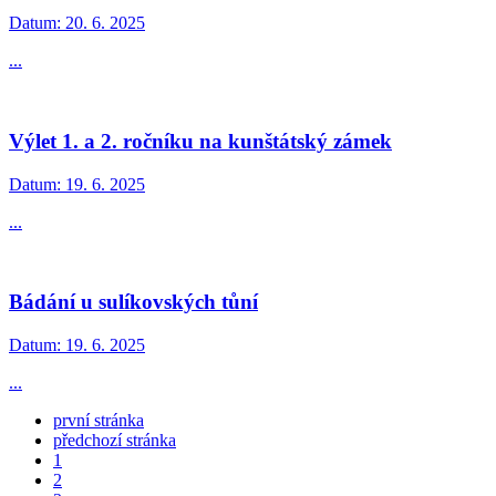
Datum:
20. 6. 2025
...
Výlet 1. a 2. ročníku na kunštátský zámek
Datum:
19. 6. 2025
...
Bádání u sulíkovských tůní
Datum:
19. 6. 2025
...
první stránka
předchozí stránka
1
2