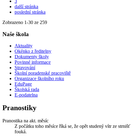
3
další stránka
poslední stránka
Zobrazeno
1
-
30
ze 259
Naše škola
Aktuality
Okénko z ředitelny
Dokumenty školy
Povinné informace
Stravování
Školní poradenské pracoviště
Organizace školního roku
EduPage
Školská rada
E-podatelna
Pranostiky
Pranostika na akt. měsíc
Z počátku toho měsíce říká se, že opět studený vítr ze strnišť
fouká.