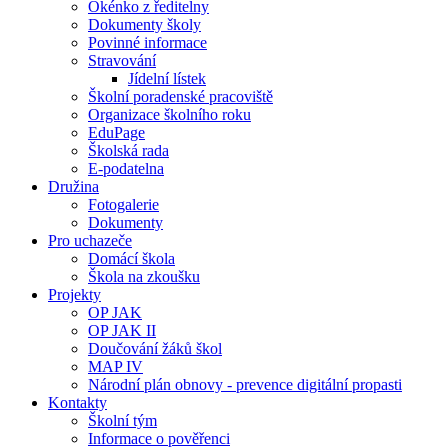
Okénko z ředitelny
Dokumenty školy
Povinné informace
Stravování
Jídelní lístek
Školní poradenské pracoviště
Organizace školního roku
EduPage
Školská rada
E-podatelna
Družina
Fotogalerie
Dokumenty
Pro uchazeče
Domácí škola
Škola na zkoušku
Projekty
OP JAK
OP JAK II
Doučování žáků škol
MAP IV
Národní plán obnovy - prevence digitální propasti
Kontakty
Školní tým
Informace o pověřenci