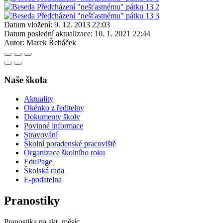
Datum vložení:
9. 12. 2013 22:03
Datum poslední aktualizace:
10. 1. 2021 22:44
Autor:
Marek Řeháček
Naše škola
Aktuality
Okénko z ředitelny
Dokumenty školy
Povinné informace
Stravování
Školní poradenské pracoviště
Organizace školního roku
EduPage
Školská rada
E-podatelna
Pranostiky
Pranostika na akt. měsíc