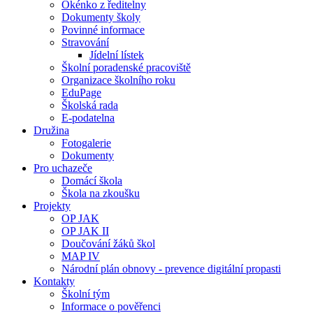
Okénko z ředitelny
Dokumenty školy
Povinné informace
Stravování
Jídelní lístek
Školní poradenské pracoviště
Organizace školního roku
EduPage
Školská rada
E-podatelna
Družina
Fotogalerie
Dokumenty
Pro uchazeče
Domácí škola
Škola na zkoušku
Projekty
OP JAK
OP JAK II
Doučování žáků škol
MAP IV
Národní plán obnovy - prevence digitální propasti
Kontakty
Školní tým
Informace o pověřenci