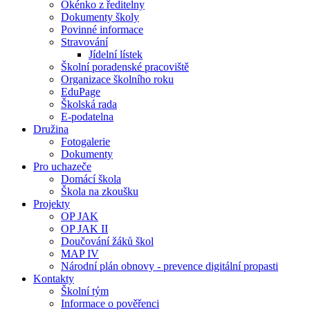
Okénko z ředitelny
Dokumenty školy
Povinné informace
Stravování
Jídelní lístek
Školní poradenské pracoviště
Organizace školního roku
EduPage
Školská rada
E-podatelna
Družina
Fotogalerie
Dokumenty
Pro uchazeče
Domácí škola
Škola na zkoušku
Projekty
OP JAK
OP JAK II
Doučování žáků škol
MAP IV
Národní plán obnovy - prevence digitální propasti
Kontakty
Školní tým
Informace o pověřenci