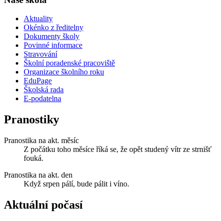
Aktuality
Okénko z ředitelny
Dokumenty školy
Povinné informace
Stravování
Školní poradenské pracoviště
Organizace školního roku
EduPage
Školská rada
E-podatelna
Pranostiky
Pranostika na akt. měsíc
Z počátku toho měsíce říká se, že opět studený vítr ze strnišť
fouká.
Pranostika na akt. den
Když srpen pálí, bude pálit i víno.
Aktuální počasí