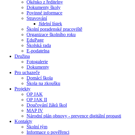
Okénko z ředitelny
Dokumenty školy
Povinné informace
Stravování
Jídelní lístek
Školní poradenské pracoviště
Organizace školního roku
EduPage
Školská rada
E-podatelna
Družina
Fotogalerie
Dokumenty
Pro uchazeče
Domácí škola
Škola na zkoušku
Projekty
OP JAK
OP JAK II
Doučování žáků škol
MAP IV
Národní plán obnovy - prevence digitální propasti
Kontakty
Školní tým
Informace o pověřenci