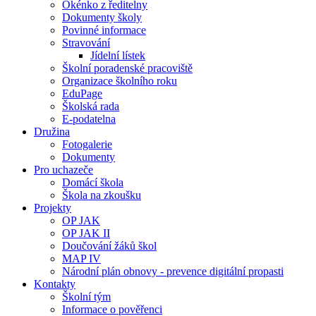
Okénko z ředitelny
Dokumenty školy
Povinné informace
Stravování
Jídelní lístek
Školní poradenské pracoviště
Organizace školního roku
EduPage
Školská rada
E-podatelna
Družina
Fotogalerie
Dokumenty
Pro uchazeče
Domácí škola
Škola na zkoušku
Projekty
OP JAK
OP JAK II
Doučování žáků škol
MAP IV
Národní plán obnovy - prevence digitální propasti
Kontakty
Školní tým
Informace o pověřenci