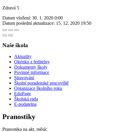
Zdravá 5
Datum vložení:
30. 1. 2020 0:00
Datum poslední aktualizace:
15. 12. 2020 19:50
Naše škola
Aktuality
Okénko z ředitelny
Dokumenty školy
Povinné informace
Stravování
Školní poradenské pracoviště
Organizace školního roku
EduPage
Školská rada
E-podatelna
Pranostiky
Pranostika na akt. měsíc