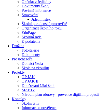
Okénko z ředitelny
Dokumenty školy
Povinné informace
Stravování
Jídelní lístek
Školní poradenské pracoviště
Organizace školního roku
EduPage
Školská rada
E-podatelna
Družina
Fotogalerie
Dokumenty
Pro uchazeče
Domácí škola
Škola na zkoušku
Projekty
OP JAK
OP JAK II
Doučování žáků škol
MAP IV
Národní plán obnovy - prevence digitální propasti
Kontakty
Školní tým
Informace o pověřenci