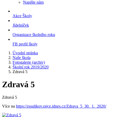
Napište nám
Akce Školy
Jídelníček
Organizace školního roku
FB profil školy
Úvodní stránka
Naše škola
Fotogalerie (archiv)
Školní rok 2019/2020
Zdravá 5
Zdravá 5
Zdravá 5
Více na
https://zssulikov.rajce.idnes.cz/Zdrava_5_30._1._2020/